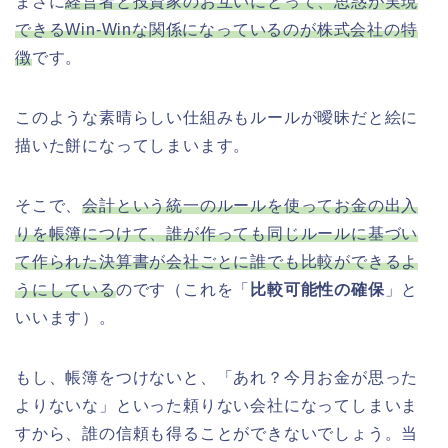
まさに
経営者と投資家のお互いにとって、思惑が実現
できるWin-Winな関係になっているのが株式会社の特
徴
です。
このような素晴らしい仕組みもルールが曖昧だと絵に
描いた餅になってしまいます。
そこで、
会計という統一のルールを使ってお金の出入
りを帳簿につけて、誰が作っても同じルールに基づい
て作られた決算書が会社ごとに誰でも比較ができるよ
うにしている
のです（これを「
比較可能性の確保
」と
いいます）。
もし、帳簿をつけないと、「あれ？今月お金が思った
よりないな」といった頼りない会社になってしまいま
すから、誰の信頼も得ることができないでしょう。当