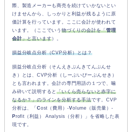
際、製造メーカーも商売を続けていかないとい
けませんから、しっかりと利益が残るように原
価計算を行っています。ここに会計が使われて
います。（ここでいう
物づくりの会計を「
管理
会計
」と言います
）。
損益分岐点分析（CVP分析）とは？
損益分岐点分析（そんえきぶんきてんぶんせ
き）とは、CVP分析（しーぶいぴーぶんせき）
とも言われます。会計の専門用語の１つで、噛
み砕いて説明すると
「いくら売らないと赤字に
なるか？」のラインを分析する手法
です。CVP
分析は、「
C
ost（費用）-
V
olume（販売量）-
P
rofit（利益） Analysis（分析）」を省略した表
現です。