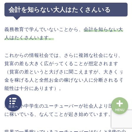
会計を知らない大人はたくさんいる
義務教育で学んでいないことから、
会計を知らない大
ホーム
人はたくさんいます。
プロフィール
これからの情報社会では、さらに複雑な社会になり、
貧富の差も大きく広がってくることが想定されます
お問い合わせ
（貧富の差というと大げさに聞こえますが、大きくお
金を稼げる人と全然お金の稼げない人に分断される可
能性は十分にあります）。
現実に小中学生のユーチューバーが社会人より圧倒的
目次へ
MENU
に稼いでいる、なんてことが起き始めています。
世界で一番稼いでいるユーチューバーはなんと8歳の少