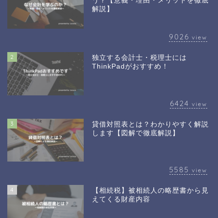
う？【意義・理由・メリットを徹底
解説】
9026
view
2
独立する会計士・税理士には
ThinkPadがおすすめ！
6424
view
3
貸借対照表とは？わかりやすく解説
します【図解で徹底解説】
5585
view
4
【相続税】被相続人の略歴書から見
えてくる財産内容